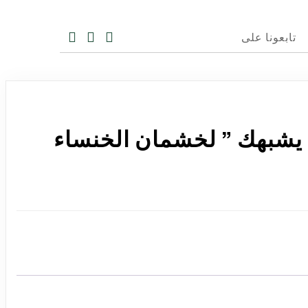
تابعونا على
د يشبهك ” لخشمان الخنساء