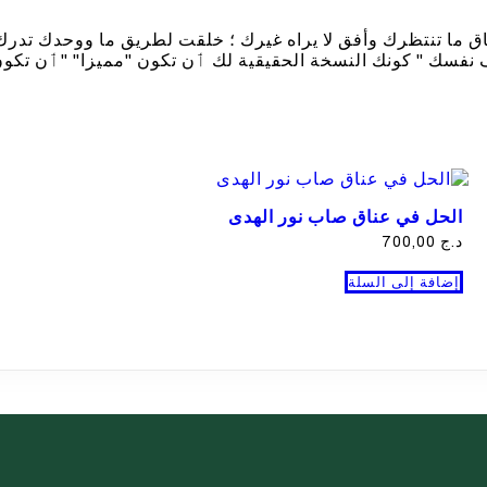
اق ما تنتظرك وأفق لا يراه غيرك ؛ خلقت لطريق ما ووحدك تدرك
سك " كونك النسخة الحقيقية لك ٲن تكون "مميزا" "ٲن تكون
الحل في عناق صاب نور الهدى
د.ج
700,00
إضافة إلى السلة