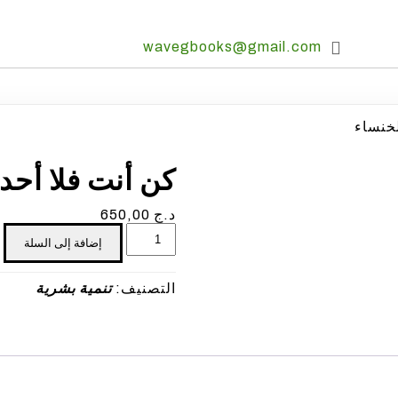
wavegbooks@gmail.com
لخنساء
كن أنت فلا أح
د.ج
650,00
كمية
إضافة إلى السلة
كن
أنت
فلا
التصنيف:
تنمية بشرية
أحد
يشبهك
"
لخشمان
الخنساء