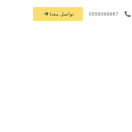
0558399887
تواصل معنا