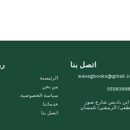
اتصل بنا
رو
wavegbooks@gmail.
الرئيسية
من نحن
0558399
سياسة الخصوصية
ابن باديس شارع صور
خدماتنا
فى/ الرمشي/ تلمسان
اتصل بنا