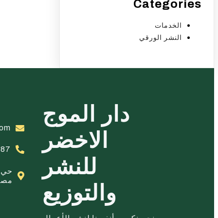
Categories
الخدمات
النشر الورقي
دار الموج
com
الاخضر
887
للنشر
حي 
مصط
والتوزيع